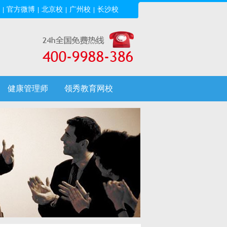
官方微博
北京校
广州校
长沙校
|
|
|
|
健康管理师
领秀教育网校