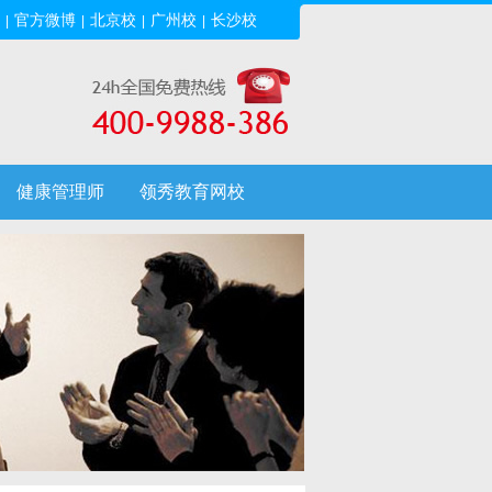
官方微博
北京校
广州校
长沙校
|
|
|
|
健康管理师
领秀教育网校