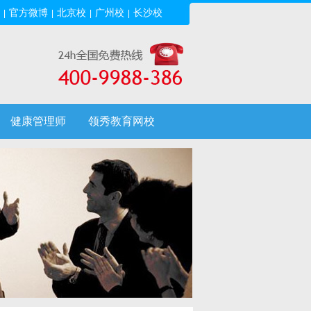
官方微博
北京校
广州校
长沙校
|
|
|
|
健康管理师
领秀教育网校