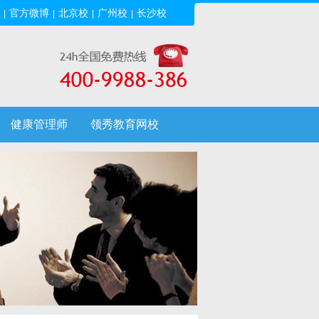
官方微博
北京校
广州校
长沙校
|
|
|
|
健康管理师
领秀教育网校