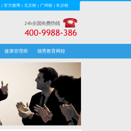
官方微博
北京校
广州校
长沙校
|
|
|
|
健康管理师
领秀教育网校