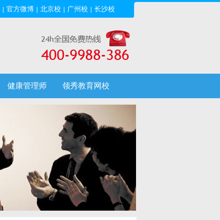
官方微博
北京校
广州校
长沙校
|
|
|
|
健康管理师
领秀教育网校