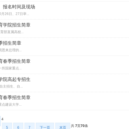
育）报名时间及现场
月26日、27日举...
教育学院招生简章
部直属高校...
春季招生简章
来总理的...
教育春季招生简章
国家重点...
育学院高起专招生
主招生、自...
教育春季招生简章
点建设大学...
4
共
7
页
70
条
5
6
7
下一页
末页