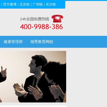
官方微博
北京校
广州校
长沙校
|
|
|
|
健康管理师
领秀教育网校